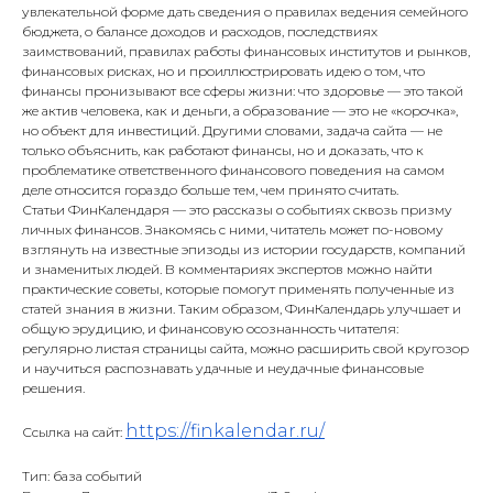
увлекательной форме дать сведения о правилах ведения семейного
бюджета, о балансе доходов и расходов, последствиях
заимствований, правилах работы финансовых институтов и рынков,
финансовых рисках, но и проиллюстрировать идею о том, что
финансы пронизывают все сферы жизни: что здоровье — это такой
же актив человека, как и деньги, а образование — это не «корочка»,
но объект для инвестиций. Другими словами, задача сайта — не
только объяснить, как работают финансы, но и доказать, что к
проблематике ответственного финансового поведения на самом
деле относится гораздо больше тем, чем принято считать.
Статьи ФинКалендаря — это рассказы о событиях сквозь призму
личных финансов. Знакомясь с ними, читатель может по-новому
взглянуть на известные эпизоды из истории государств, компаний
и знаменитых людей. В комментариях экспертов можно найти
практические советы, которые помогут применять полученные из
статей знания в жизни. Таким образом, ФинКалендарь улучшает и
общую эрудицию, и финансовую осознанность читателя:
регулярно листая страницы сайта, можно расширить свой кругозор
и научиться распознавать удачные и неудачные финансовые
решения.
https://finkalendar.ru/
Ссылка на сайт:
Тип: база событий