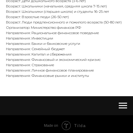
Возраст: Дети дошкольного возраста (3-6 лет)
Возраст: Школьники (начальная, средняя школа 7-15 лет)
Возраст: Школьники (старшая школа) и студенты 16-25 лет
Возраст: Взрослые люди (26-50 лет)
Возраст: Люди предпенсионного и пожилого возраста (50-80 лет)
Организатор: Министерство финансов РФ
Направления: Рациональное финансовое поведение
Направления: Инвестиции
Направления: Банки и банковские услуги
Направления: Семейный бюджет
Направления: Капитал и сбережения
Направления: Финансовый и экономический кризис
Направления: Страхование
Направления: Личное финансовое планирование
Направления: Финансовые рынки и институты
Tilda
Made on