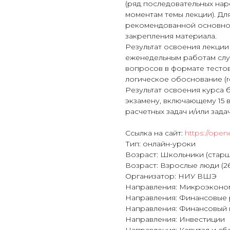
(ряд последовательных нар
моментам темы лекции). Дл
рекомендованной основной
закрепления материала.
Результат освоения лекции
еженедельным работам слу
вопросов в формате тестовы
логическое обоснование (r
Результат освоения курса
экзамену, включающему 15 
расчетных задач и/или зада
Ссылка на сайт:
https://open
Тип: онлайн-уроки
Возраст: Школьники (старша
Возраст: Взрослые люди (26
Организатор: НИУ ВШЭ
Направления: Микроэконо
Направления: Финансовые 
Направления: Финансовый 
Направления: Инвестиции