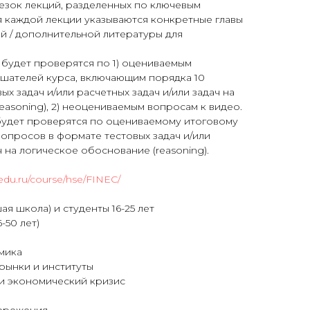
езок лекций, разделенных по ключевым
я каждой лекции указываются конкретные главы
 / дополнительной литературы для
 будет проверятся по 1) оцениваемым
шателей курса, включающим порядка 10
х задач и/или расчетных задач и/или задач на
easoning), 2) неоцениваемым вопросам к видео.
 будет проверятся по оцениваемому итоговому
вопросов в формате тестовых задач и/или
ч на логическое обоснование (reasoning).
edu.ru/course/hse/FINEC/
я школа) и студенты 16-25 лет
-50 лет)
мика
рынки и институты
и экономический кризис