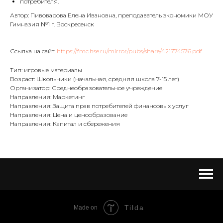
потребителя.
Автор: Пивоварова Елена Ивановна, преподаватель экономики МОУ
Гимназия №1 г. Воскресенск
Ссылка на сайт:
https://fmc.hse.ru/mirror/pubs/share/421774576.pdf
Тип: игровые материалы
Возраст: Школьники (начальная, средняя школа 7-15 лет)
Организатор: Среднеобразовательное учреждение
Направления: Маркетинг
Направления: Защита прав потребителей финансовых услуг
Направления: Цена и ценообразование
Направления: Капитал и сбережения
Tilda
Made on