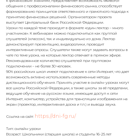
к финансовым знаниям, предоставляет возможность «живого»
общения с профессионалами финансового рынка, способствует
формированию принципов ответственного и грамотного подхода к
принятию финансовых решений. Организатором проекта
выступает Центральный банк Российской Федерации.
Уроки по каждой теме проходят в формате «один лектор – много
участников». К вебинарам можно подключиться как группой
слушателей (классом), так и индивидуально из дома. Лектор
демонстрирует презентацию, видеоролики, проводит
интерактивные опросы. Слушатели также могут задавать вопросы в
чате по теме урока, на которые лектор отвечает в прямом эфире.
Рекомендованное количество слушателей при групповом
подключении – не более 30 человек.
90% российских школ имеют подключение к сети Интернет, что дает
возможность активно использовать современные методы
дистанционного обучения. Принять участие в онлайн-уроках могут
все школы Российской Федерации, а также школы за её пределами,
ведущие обучение на русском языке, имеющие доступ к сети
Интернет, компьютер, устройства для трансляции изображения на
экран (проектор, интерактивная доска и т.п.) и вывода звука.
https://dni-fg.ru/
Ссылка на сайт:
Тип: онлайн-уроки
Возраст: Школьники (старшая школа) и студенты 16-25 лет