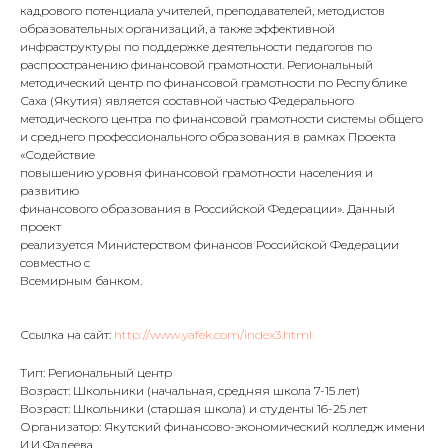
кадрового потенциала учителей, преподавателей, методистов
образовательных организаций, а также эффективной
инфраструктуры по поддержке деятельности педагогов по
распространению финансовой грамотности. Региональный
методический центр по финансовой грамотности по Республике
Саха (Якутия) является составной частью Федерального
методического центра по финансовой грамотности системы общего
и среднего профессионального образования в рамках Проекта
«Содействие
повышению уровня финансовой грамотности населения и
развитию
финансового образования в Российской Федерации». Данный
проект
реализуется Министерством финансов Российской Федерации
совместно с
Всемирным банком.
Ссылка на сайт:
http://www.yafek.com/index3.html
Тип: Региональный центр
Возраст: Школьники (начальная, средняя школа 7-15 лет)
Возраст: Школьники (старшая школа) и студенты 16-25 лет
Организатор: Якутский финансово-экономический колледж имени
И.И Фадеева