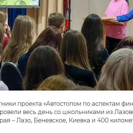
тники проекта «Автостопом по аспектам фи
провели весь день со школьниками из Лазов
ая – Лазо, Беневское, Киевка и 400 киломе