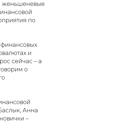
а, женьшеневые
финансовой
оприятия по
и финансовых
овалютах и
ос сейчас – а
говорим о
го
финансовой
Баслык, Анна
новички –