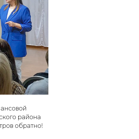
нансовой
ского района
тров обратно!