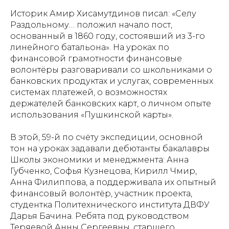
Историк Амир Хисамутдинов писал: «Селу
Раздольному… положил начало пост,
основанный в 1860 году, состоявший из 3-го
линейного батальона». На уроках по
финансовой грамотности финансовые
волонтёры разговаривали со школьниками о
банковских продуктах и услугах, современных
системах платежей, о возможностях
держателей банковских карт, о личном опыте
использования «Пушкинской карты».
В этой, 59-й по счёту экспедиции, основной
тон на уроках задавали дебютанты бакалавры
Школы экономики и менеджмента: Анна
Губченко, Софья Кузнецова, Кирилл Чмир,
Анна Филиппова, а поддерживала их опытный
финансовый волонтёр, участник проекта,
студентка Политехнического института ДВФУ
Дарья Бачина. Ребята под руководством
Теряевой Анны Сергеевны, старшего