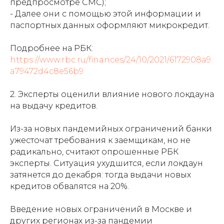
предпросмотре СМС);
- Далее они с помощью этой информации и
паспортных данных оформляют микрокредит.
Подробнее на РБК:
https://www.rbc.ru/finances/24/10/2021/6172908a9
a79472d4c8e56b9
2. Эксперты оценили влияние нового локдауна
на выдачу кредитов.
Из-за новых пандемийных ограничений банки
ужесточат требования к заемщикам, но не
радикально, считают опрошенные РБК
эксперты. Ситуация ухудшится, если локдаун
затянется до декабря: тогда выдачи новых
кредитов обвалятся на 20%.
Введение новых ограничений в Москве и
других регионах из-за пандемии