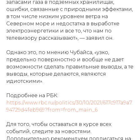
запасами газа в подземных хранилищах,
ошибки, связанные с природными эффектами,
в том числе низким уровнем ветра на
Северном море и недостатка в выработке
электроэнергетики и все то, что нам по
телевизору рассказывают», — заявил он.
Однако это, по мнению Чубайса, «узко,
предельно поверхностно и вообще не дает
возможности сделать правильные выводы, а те
выводы, которые делаются, являются
идиотскими».
Подробнее на РБК:
https://www.rbc.ru/politics/30/10/2021/617c917a9a7
94729d4feb969?from=from_main_6
Для того, чтобы оставаться в курсе всех
событий, следите за новостями.
Дополнительно рекомендуем подписаться на