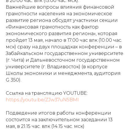
в 20.00 час. влк (13.00 час. мск).
Важнейшие вопросы влияния финансовой
грамотности населения на экономическое
развитие региона обсудят участники секции
«Финансовая грамотность как фактор
экономического развития региона», которая
пройдет 13 мая, начало в 17.00 час влк (10.00 час.
мск) сразу на двух площадках конференции – в
Забайкальском государственном университете
(г. Чита) и Дальневосточном государственном
университете (г. Владивосток) (в корпусе
Школы экономики и менеджмента, аудитория
G 350).
Ссылка на трансляцию YOUTUBE:
https://youtu.be/ZJw37uN5BMI
Подведение итогов работы конференции
состоится на заключительном заседании 13
мая, в 21.15 час. влк (14.15 час. мск)