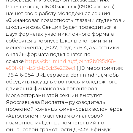
Раньше всех, в 16.00 час. влк (09.00 час. мск)
начнёт свою работу Молодёжная секция
«Финансовая грамотность глазами студентов и
школьников». Секция будет проводиться в
двух форматах: участники очного формата
соберутся в корпусе Школы экономики и
менеджмента ДВФУ, в ауд. G 614, а участники
онлайн-формата подключатся по
ссылке
https://cbr.imind.ru/#join:t2b895d68-
e50f-4fff-b5fd-b6cb3e292ec1
((ID мероприятия:
196-416-084 URL сервера: cbr.imind.ru), чтобы
обсудить насущные вопросы молодёжного
движения финансовых волонтёров.
Модераторами этой секции выступят
Ярославцева Виолетта – руководитель
проектной команды финансовых волонтёров
«Автостопом по аспектам финансовой
грамотности» Центра компетенций по
финансовой грамотности ДВФУ, Ефимук