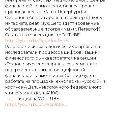
Минфина РФ, эксперт Национального Центра
финансовой грамотности, бизнес-тренер,
преподаватель (г. Санкт-Петербург) и
Смирнова Анна Игоревна, директор «Школы-
интерната, реализующего адаптированные
образовательные программы» (г. Петергоф).
Ссылка на трансляцию в YOUTUBE:
https://youtu.be/9gdfdnqfHuE
Разработчики технологических стартапов и
исследователи процессов цифровизации
финансового рынка встретятся на секции
«Технологические стартапы: современные
инструменты повышения цифровой
финансовой грамотности». Секция будет
работать на площадке Технопарка «Русский», в
корпусе А Дальневосточного федерального
университета (ауд. А1106).
Трансляция на YOUTUBE:
https://youtu.be/vr2SQblb8SU