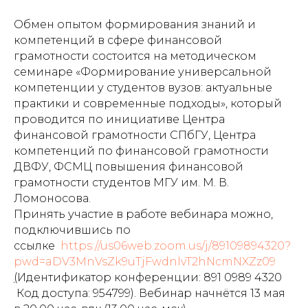
Обмен опытом формирования знаний и
компетенций в сфере финансовой
грамотности состоится на методическом
семинаре «Формирование универсальной
компетенции у студентов вузов: актуальные
практики и современные подходы», который
проводится по инициативе
Центра
финансовой грамотности СПбГУ, Центра
компетенций по финансовой грамотности
ДВФУ, ФСМЦ повышения финансовой
грамотности студентов МГУ им. М. В.
Ломоносова.
Принять участие в работе вебинара можно,
подключившись по
ссылке
https://us06web.zoom.us/j/89109894320?
pwd=aDV3MnVsZk9uTjFwdnlvT2hNcmNXZz09
(
Идентификатор конференции: 891 0989 4320
Код доступа: 954799). Вебинар начнётся 13 мая