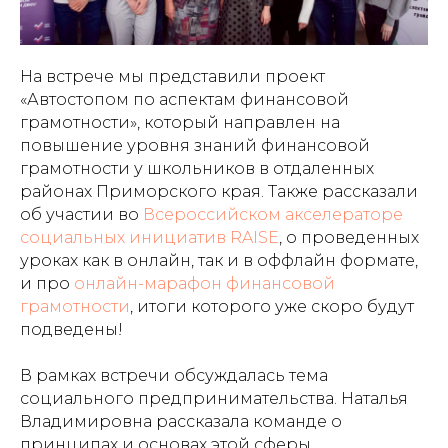
На встрече мы представили проект
«Автостопом по аспектам финансовой
грамотности», который направлен на
повышение уровня знаний финансовой
грамотности у школьников в отдаленных
районах Приморского края. Также рассказали
об участии во
Всероссийском акселераторе
социальных инициатив RAISE
, о проведенных
уроках как в онлайн, так и в оффлайн формате,
и про
онлайн-марафон финансовой
грамотности
, итоги которого уже скоро будут
подведены!
В рамках встречи обсуждалась тема
социального предпринимательства. Наталья
Владимировна рассказала команде о
принципах и основах этой сферы