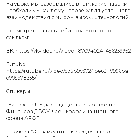
На уроке мы разобрались в том, какие навыки
необходимы каждому человеку для успешного
взаимодействия с миром высоких технологий.
Посмотреть запись вебинара можно по
ссылкам:
ВК: https://vkvideo.ru/video-187094024_456239952
Rutube:
https://rutube.ru/video/cd5b9c3724be63ff9996ba
d999978235/
Спикеры:
-Васюкова Л.К., к.э.н, доцент департамента
Финансов ДВФУ, член координационного
совета АРФГ
-Теряева А.С., заместитель заведующего